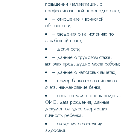
повышении квалификации, о
профессиональной переподготовке;
отношение к воинской
обязанности;
сведения о начислениях по
заработной плате;
должность;
данные о трудовом стаже,
включая предыдущие места работы;
данные о налоговых вычетах;
номер банковского лицевого
счета, наименование банка;
состав семьи: степень родства,
ФИО, дата рождения, данные
документов, удостоверяющих
личность ребенка;
сведения о состоянии
здоровья.