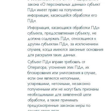
закона «О персональных данных» субъект
ПДн имеет право на получение
информации, касающейся обработки его
ПДн.
Информация, касающаяся обработки ПДн
субъекта, предоставляемая субъекту, не
должна содержать ПДн, относящиеся к
другим субъектам ПДн, за исключением
случаев, когда имеются законные основания
для раскрытия таких данных.
Субъект ПДн вправе требовать от
Оператора, уточнения этих ПДн, их
блокирования или уничтожения в случае,
если они являются неполными,
устаревшими, неточными, незаконно
полученными или не могут быть признаны
необходимыми для заявленной цели
обработки, а также принимать
предусмотренные законом меры по
защите своих прав.