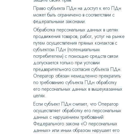
Право субъекта ПДн на доступ к его ПДн
может быть ограничено в соответствии с
федеральными законами.
Обработка персональных данных в целях
продвижения товаров, работ, услуг на рынке
путем осуществления прямых контактов с
субъектом ПДн (потенциальным
потребителем) с помощью средств связи
допускается только при условии
предварительного согласия субъекта ПДн.
Оператор обязан немедленно прекратить
по требованию субъекта ПДн обработку
его персональных данных в вышеуказанных
целях.
Если субъект ПДн считает, что Оператор
осуществляет обработку его персональных
данных с нарушением требований
Федерального закона «О персональных
данных» или иным образом нарушает его