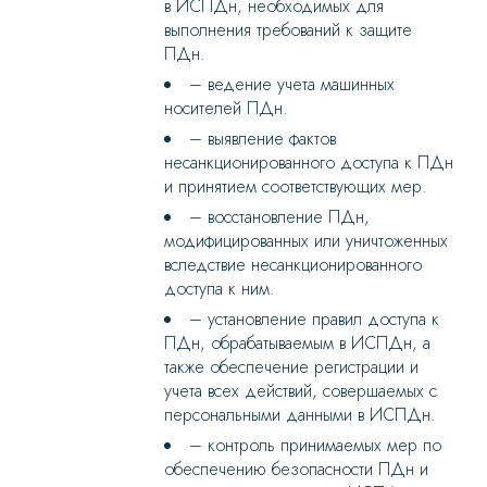
в ИСПДн, необходимых для
выполнения требований к защите
ПДн.
ведение учета машинных
носителей ПДн.
выявление фактов
несанкционированного доступа к ПДн
и принятием соответствующих мер.
восстановление ПДн,
модифицированных или уничтоженных
вследствие несанкционированного
доступа к ним.
установление правил доступа к
ПДн, обрабатываемым в ИСПДн, а
также обеспечение регистрации и
учета всех действий, совершаемых с
персональными данными в ИСПДн.
контроль принимаемых мер по
обеспечению безопасности ПДн и