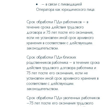
в связи с ликвидацией
Оператора как юридического лица.
Срок обработки ПДн работников – в
течение срока действия трудового
договора и 75 лет после его окончания,
если не установлен иной срок архивного
хранения в соответствии с действующим
законодательством.
Срок обработки ПДн близких
родственников работника – в течение срока
действия трудового договора работника и
75 лет после его окончания, если не
установлен иной срок архивного хранения в
соответствии с действующим
законодательством.
Срок обработки ПДн уволенных работников
–75 лет после его окончания трудового