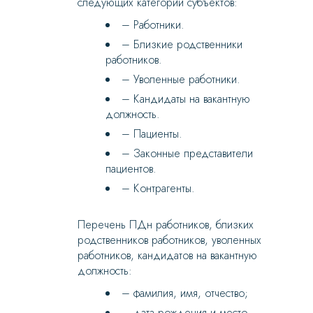
следующих категорий субъектов:
Работники.
Близкие родственники
работников.
Уволенные работники.
Кандидаты на вакантную
должность.
Пациенты.
Законные представители
пациентов.
Контрагенты.
Перечень ПДн работников, близких
родственников работников, уволенных
работников, кандидатов на вакантную
должность:
фамилия, имя, отчество;
дата рождения и место