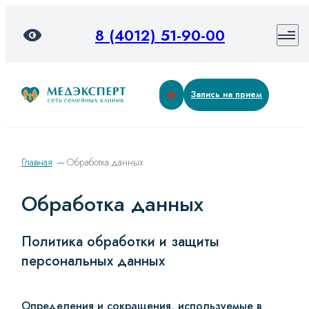
8 (4012) 51-90-00
Запись на прием
Главная
Обработка данных
Обработка данных
Политика обработки и защиты
персональных данных
Определения и сокращения, используемые в