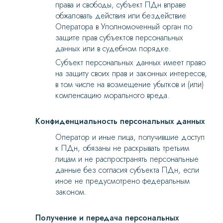
права и свободы, субъект ПДн вправе
обжаловать действия или бездействие
Оператора в Уполномоченный орган по
защите прав субъектов персональных
данных или в судебном порядке.
Субъект персональных данных имеет право
на защиту своих прав и законных интересов,
в том числе на возмещение убытков и (или)
компенсацию морального вреда.
Конфиденциальность персональных данных
Оператор и иные лица, получившие доступ
к ПДн, обязаны не раскрывать третьим
лицам и не распространять персональные
данные без согласия субъекта ПДн, если
иное не предусмотрено федеральным
законом.
Получение и передача персональных