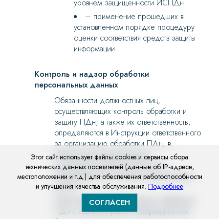
уровнем защищенности ИСПДн.
применение прошедших в
установленном порядке процедуру
оценки соответствия средств защиты
информации.
Контроль и надзор обработки
персональных данных
Обязанности должностных лиц,
осуществляющих контроль обработки и
защиту ПДн, а также их ответственность,
определяются в Инструкции ответственного
за организацию обработки ПДн, в
Инструкции администратора
Этот сайт использует файлы cookies и сервисы сбора
информационной безопасности в
технических данных посетителей (данные об IP-адресе,
информационных системах персональных
местоположении и т.д.) для обеспечения работоспособности
данных.
и улучшения качества обслуживания.
Подробнее
Ответственный за организацию обработки
СОГЛАСЕН
ПДн и администратор информационной