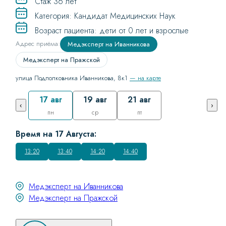
Стаж 36 лет
Категория: Кандидат Медицинских Наук
Возраст пациента: дети от 0 лет и взрослые
Адрес приёма:
Медэксперт на Иванникова
Медэксперт на Пражской
улица Подполковника Иванникова, 8к1
— на карте
17 авг
19 авг
21 авг
‹
›
пн
ср
пт
Время на 17 Августа:
13:20
13:40
14:20
14:40
Медэксперт на Иванникова
Медэксперт на Пражской