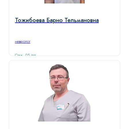
Тожибоева Барно Тельмановна
невролог
Стаж: 05 лет