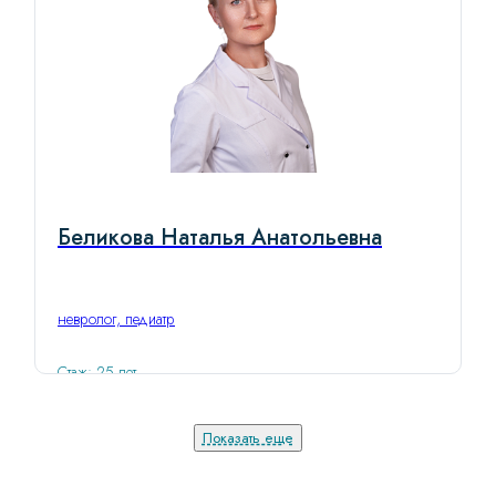
Беликова Наталья Анатольевна
невролог, педиатр
Стаж: 25 лет
Показать еще