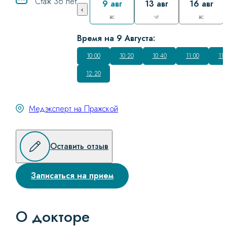
Стаж 36 лет
9 авг
13 авг
16 авг
‹
вс
чт
вс
Время на 9 Августа:
10:00
10:20
10:40
11:00
11:
12:20
Медэксперт на Пражской
Оставить отзыв
Записаться на прием
О докторе