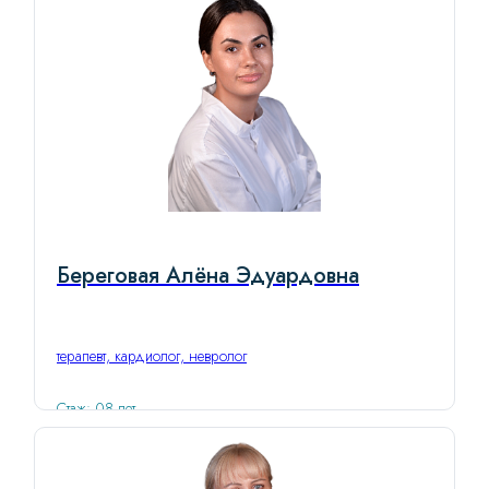
Береговая Алёна Эдуардовна
терапевт, кардиолог, невролог
Стаж: 08 лет