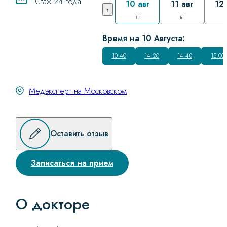
Стаж 24 года
10 авг
11 авг
12 
‹
пн
вт
с
Время на 10 Августа:
10:40
14:20
14:40
15:00
Медэксперт на Московском
Оставить отзыв
Записаться на прием
О докторе