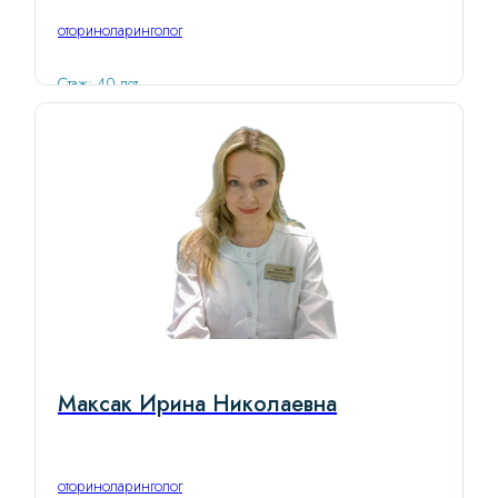
оториноларинголог
Стаж: 40 лет
Максак Ирина Николаевна
оториноларинголог