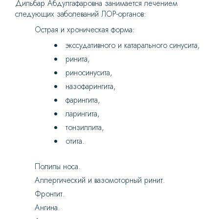
Дильбар Абдулгафаровна занимается лечением
следующих заболеваний ЛОР-органов:
Острая и хроническая форма:
экссудативного и катарального синусита,
ринита,
риносинусита,
назофарингита,
фарингита,
ларингита,
тонзиллита,
отита.
Полипы носа.
Аллергический и вазомоторный ринит.
Фронтит.
Ангина.