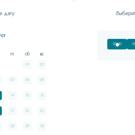
е дату
Выбери
уст
09:00
0
пт
сб
вс
01
02
07
08
09
14
15
16
21
22
23
28
29
30