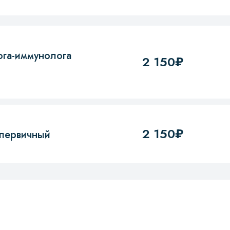
ога-иммунолога
2 150₽
2 150₽
 первичный