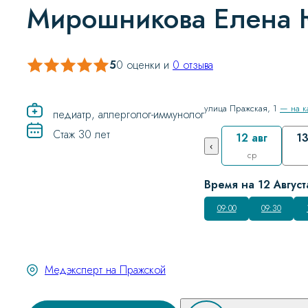
Мирошникова Елена 
5
0 оценки и
0 отзыва
улица Пражская, 1
— на к
педиатр, аллерголог-иммунолог
Стаж 30 лет
12 авг
13
‹
ср
Время на 12 Август
09:00
09:30
Медэксперт на Пражской