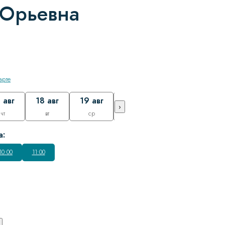
Юрьевна
арте
 авг
18 авг
19 авг
20 авг
›
чт
вт
ср
чт
а:
10:00
11:00