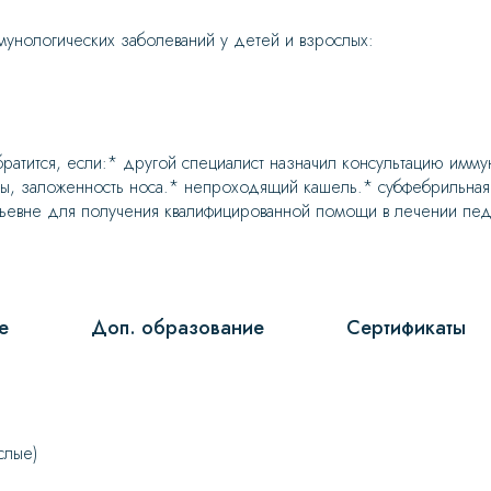
унологических заболеваний у детей и взрослых:
ратится, если:* другой специалист назначил консультацию имм
ы, заложенность носа.* непроходящий кашель.* субфебрильная
евне для получения квалифицированной помощи в лечении педи
е
Доп. образование
Сертификаты
слые)