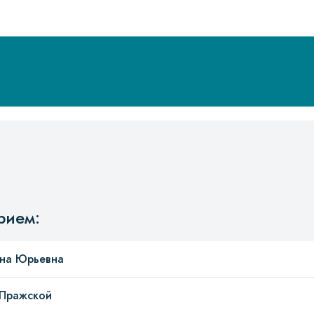
рием:
на Юрьевна
 Пражской