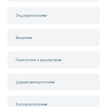
Эндокринология
Вакцины
Гинекология и акушерство
Дерматовенерология
Колопроктология