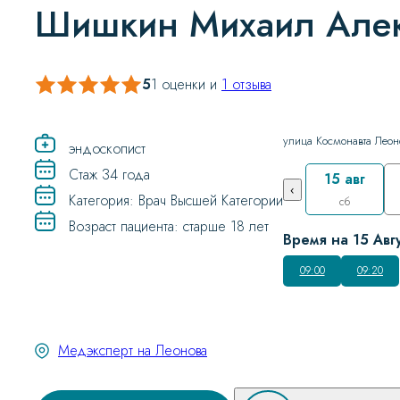
Шишкин Михаил Але
5
1 оценки и
1 отзыва
улица Космонавта Леон
эндоскопист
Стаж 34 года
15 авг
‹
Категория: Врач Высшей Категории
сб
Возраст пациента: старше 18 лет
Время на 15 Авгу
09:00
09:20
Медэксперт на Леонова