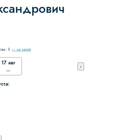
ксандрович
ова, 8
— на карте
17 авг
›
пн
ста: