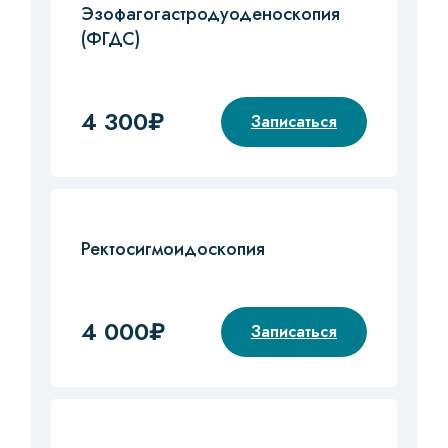
Эзофагогастродуоденоскопия
(ФГДС)
4 300₽
Записаться
Ректосигмоидоскопия
4 000₽
Записаться