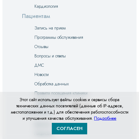
Кардиология
Пациентам
Запись на прием
Программы обслуживания
Отзывы
Вопросы и ответы
ДМС
Новости
Обработка данных
Правила посещения клиники
Этот сайт использует файлы cookies и сервисы сбора
Правила оплаты
Privacy
технических данных посетителей (данные об IP-адресе,
notice
О компании
местоположении и т.д.) для обеспечения работоспособности
и улучшения качества обслуживания.
Подробнее
Вакансии
СОГЛАСЕН
Лицензии