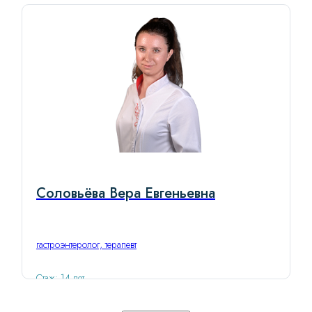
Соловьёва Вера Евгеньевна
гастроэнтеролог, терапевт
Стаж: 14 лет