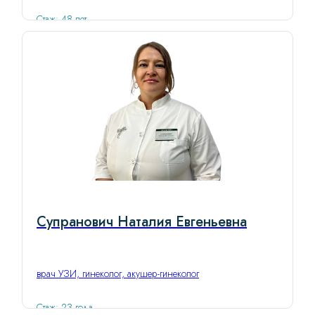
Стаж: 48 лет
Супранович Наталия Евгеньевна
врач УЗИ, гинеколог, акушер-гинеколог
Стаж: 23 года