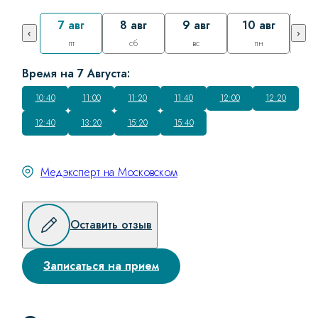
7 авг
8 авг
9 авг
10 авг
11
‹
›
пт
сб
вс
пн
Время на 7 Августа:
10:40
11:00
11:20
11:40
12:00
12:20
12:40
13:20
15:20
15:40
Медэксперт на Московском
Оставить отзыв
Записаться на прием