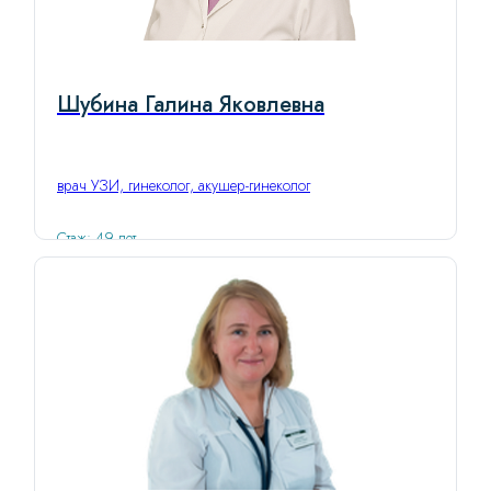
Шубина Галина Яковлевна
врач УЗИ, гинеколог, акушер-гинеколог
Стаж: 49 лет