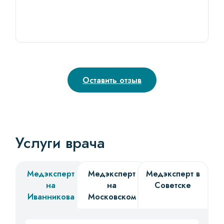
Оставить отзыв
Услуги врача
Медэксперт
Медэксперт
Медэксперт в
на
на
Советске
Иванникова
Московском