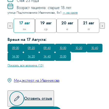
Стаж 23 года
Возраст пациента: старше 18 лет
улица Подполковника Иванникова, 8к1
— на карте
17 авг
19 авг
20 авг
21 авг
‹
›
пн
ср
чт
пт
Время на 17 Августа:
09:00
09:20
09:40
10:00
10:20
10:40
14:00
14:20
14:40
15:00
Показать все времена (15)
Медэксперт на Иванникова
Оставить отзыв