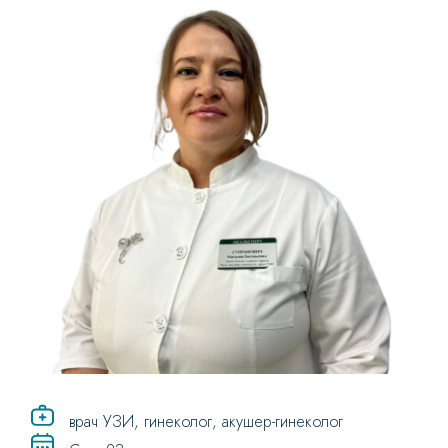
врач УЗИ, гинеколог, акушер-гинеколог