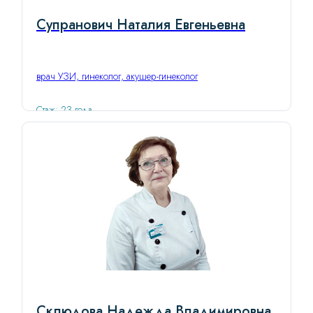
Супранович Наталия Евгеньевна
врач УЗИ, гинеколог, акушер-гинеколог
Стаж: 23 года
Склюдова Надежда Владимировна