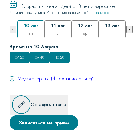
Возраст пациента: дети от 3 лет и взрослые
Калининград, улица Интернациональная, 64
— на карте
10 авг
11 авг
12 авг
13 авг
17
‹
›
пн
вт
ср
чт
Время на 10 Августа:
09:20
09:40
10:20
Медэксперт на Интернациональной
Оставить отзыв
Записаться на прием