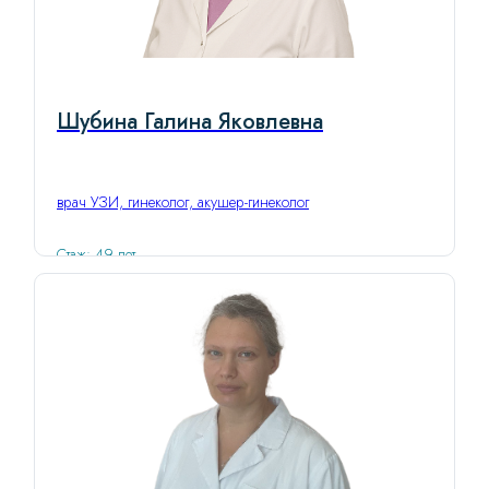
Шубина Галина Яковлевна
врач УЗИ, гинеколог, акушер-гинеколог
Стаж: 49 лет